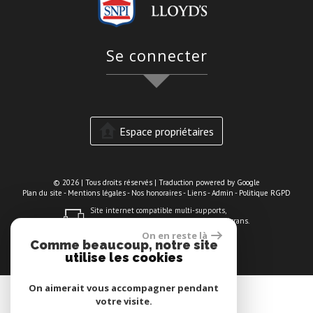
se connecter
Espace propriétaires
© 2026 | Tous droits réservés | Traduction powered by Google
Plan du site
-
Mentions légales
-
Nos honoraires
-
Liens
-
Admin
-
Politique RGPD
Site internet compatible multi-supports,
un seul site adaptable à tous les types d'écrans.
On en reste là
Comme beaucoup, notre site
utilise les cookies
On aimerait vous accompagner pendant
votre visite.