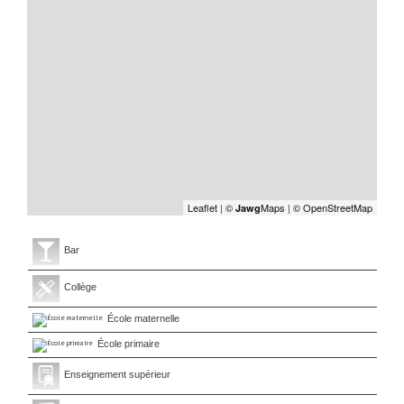
Leaflet
|
©
Maps
|
© OpenStreetMap
Jawg
Bar
Collège
École maternelle
École primaire
Enseignement supérieur